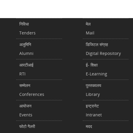
निविधा
मेल
Tenders
Mail
अलुमिनि
डिजिटल संग्रह
Alumni
Digital Repository
आरटीआई
ई- शिक्षा
RTI
E-Learning
सम्मेलन
पुस्तकालय
Conferences
Library
आयोजन
इन्ट्रानेट
Events
Intranet
फोटो गैलरी
मदद