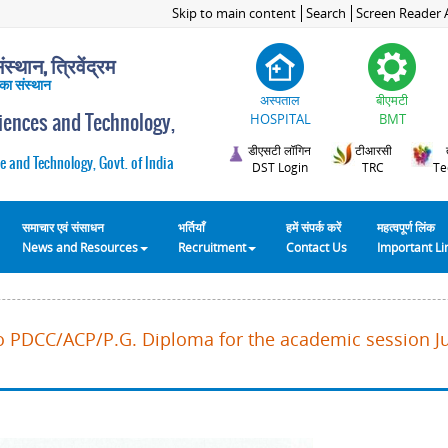
Skip to main content
Search
Screen Reader 
स्थान, त्रिवेंद्रम
 का संस्थान
अस्पताल
बीएमटी
ciences and Technology,
HOSPITAL
BMT
डीएसटी लॉगिन
टीआरसी
e and Technology, Govt. of India
DST Login
TRC
Te
समाचार एवं संसाधन
भर्तियाँ
हमें संपर्क करें
महत्वपूर्ण लिंक
News and Resources
Recruitment
Contact Us
Important L
o PDCC/ACP/P.G. Diploma for the academic session Ju