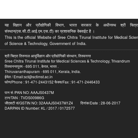
यह विज्ञान और प्रौद्योगिकी विभाग, भारत सरकार के अधीनस्थ श्री चित्रा ति
संस्थान(एस.सी.टी.आई.एम.एस.टी) का प्रशासनिक वेबसईट है ।
This is the official Website of Sree Chitra Tirunal Institute for Medical S
of Science & Technology, Government of India.
श्री चित्रा तिरुनाल आयुर्विज्ञान और प्रौद्योगिकी संस्थान, तिरुवनन्त
Sree Chitra Tirunal Institute for Medical Sciences & Technology, Trivandrum
तिरुवनन्तपुरम - 695 011, केरल, भारत .
Thiruvananthapuram - 695 011, Kerala, India.
ईमेल / Email:sct@sctimst.ac.in
फोण/Phone : 91-471-2443152 फैक्स/Fax : 91-471-2446433
पान सं /PAN NO: AAAJS0437M
टान/TAN : TVDS00986G
जीएसटी सं/GSTIN NO: 32AAAJS0437M1Z4 दिनांक/Date : 28-06-2017
DARPAN ID Number: KL / 2017 / 0172577