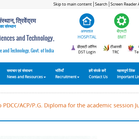
Skip to main content
Search
Screen Reader 
स्थान, त्रिवेंद्रम
 का संस्थान
अस्पताल
बीएमटी
ciences and Technology,
HOSPITAL
BMT
डीएसटी लॉगिन
टीआरसी
e and Technology, Govt. of India
DST Login
TRC
Te
समाचार एवं संसाधन
भर्तियाँ
हमें संपर्क करें
महत्वपूर्ण लिंक
News and Resources
Recruitment
Contact Us
Important L
o PDCC/ACP/P.G. Diploma for the academic session Ju