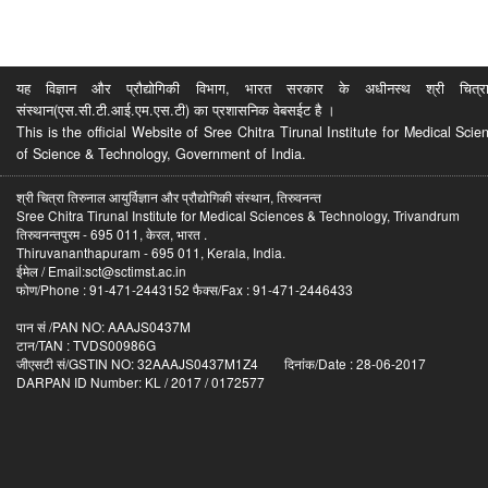
यह विज्ञान और प्रौद्योगिकी विभाग, भारत सरकार के अधीनस्थ श्री चित्रा ति
संस्थान(एस.सी.टी.आई.एम.एस.टी) का प्रशासनिक वेबसईट है ।
This is the official Website of Sree Chitra Tirunal Institute for Medical S
of Science & Technology, Government of India.
श्री चित्रा तिरुनाल आयुर्विज्ञान और प्रौद्योगिकी संस्थान, तिरुवनन्त
Sree Chitra Tirunal Institute for Medical Sciences & Technology, Trivandrum
तिरुवनन्तपुरम - 695 011, केरल, भारत .
Thiruvananthapuram - 695 011, Kerala, India.
ईमेल / Email:sct@sctimst.ac.in
फोण/Phone : 91-471-2443152 फैक्स/Fax : 91-471-2446433
पान सं /PAN NO: AAAJS0437M
टान/TAN : TVDS00986G
जीएसटी सं/GSTIN NO: 32AAAJS0437M1Z4 दिनांक/Date : 28-06-2017
DARPAN ID Number: KL / 2017 / 0172577