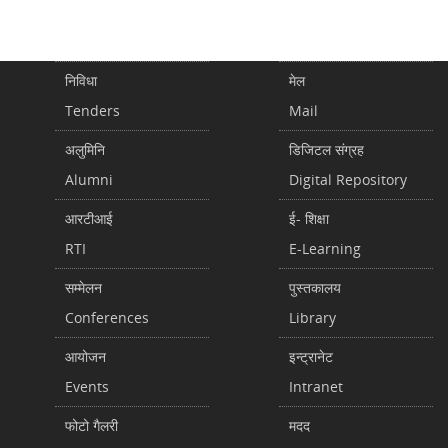
निविधा
मेल
Tenders
Mail
अलुमिनि
डिजिटल संग्रह
Alumni
Digital Repository
आरटीआई
ई- शिक्षा
RTI
E-Learning
सम्मेलन
पुस्तकालय
Conferences
Library
आयोजन
इन्ट्रानेट
Events
Intranet
फोटो गैलरी
मदद