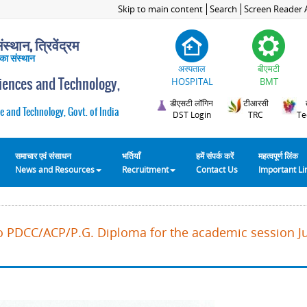
Skip to main content
Search
Screen Reader 
स्थान, त्रिवेंद्रम
 का संस्थान
अस्पताल
बीएमटी
ciences and Technology,
HOSPITAL
BMT
डीएसटी लॉगिन
टीआरसी
e and Technology, Govt. of India
DST Login
TRC
Te
समाचार एवं संसाधन
भर्तियाँ
हमें संपर्क करें
महत्वपूर्ण लिंक
News and Resources
Recruitment
Contact Us
Important L
o PDCC/ACP/P.G. Diploma for the academic session Ju