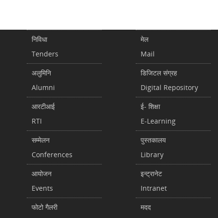
निविधा
मेल
Tenders
Mail
अलुमिनि
डिजिटल संग्रह
Alumni
Digital Repository
आरटीआई
ई- शिक्षा
RTI
E-Learning
सम्मेलन
पुस्तकालय
Conferences
Library
आयोजन
इन्ट्रानेट
Events
Intranet
फोटो गैलरी
मदद