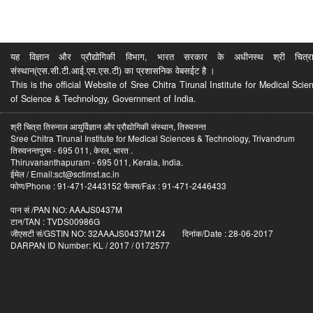
यह विज्ञान और प्रौद्योगिकी विभाग, भारत सरकार के अधीनस्थ श्री चित्रा ति
संस्थान(एस.सी.टी.आई.एम.एस.टी) का प्रशासनिक वेबसईट है ।
This is the official Website of Sree Chitra Tirunal Institute for Medical S
of Science & Technology, Government of India.
श्री चित्रा तिरुनाल आयुर्विज्ञान और प्रौद्योगिकी संस्थान, तिरुवनन्त
Sree Chitra Tirunal Institute for Medical Sciences & Technology, Trivandrum
तिरुवनन्तपुरम - 695 011, केरल, भारत .
Thiruvananthapuram - 695 011, Kerala, India.
ईमेल / Email:sct@sctimst.ac.in
फोण/Phone : 91-471-2443152 फैक्स/Fax : 91-471-2446433
पान सं /PAN NO: AAAJS0437M
टान/TAN : TVDS00986G
जीएसटी सं/GSTIN NO: 32AAAJS0437M1Z4 दिनांक/Date : 28-06-2017
DARPAN ID Number: KL / 2017 / 0172577