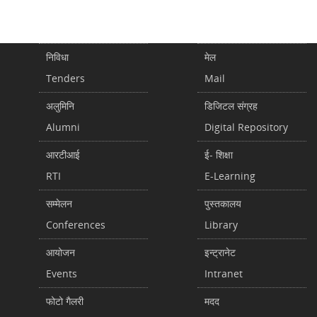
निविधा
मेल
Tenders
Mail
अलुमिनि
डिजिटल संग्रह
Alumni
Digital Repository
आरटीआई
ई- शिक्षा
RTI
E-Learning
सम्मेलन
पुस्तकालय
Conferences
Library
आयोजन
इन्ट्रानेट
Events
Intranet
फोटो गैलरी
मदद