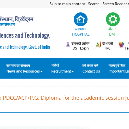
Skip to main content
Search
Screen Reader 
स्थान, त्रिवेंद्रम
 का संस्थान
अस्पताल
बीएमटी
ciences and Technology,
HOSPITAL
BMT
डीएसटी लॉगिन
टीआरसी
e and Technology, Govt. of India
DST Login
TRC
Te
समाचार एवं संसाधन
भर्तियाँ
हमें संपर्क करें
महत्वपूर्ण लिंक
News and Resources
Recruitment
Contact Us
Important L
o PDCC/ACP/P.G. Diploma for the academic session Ju