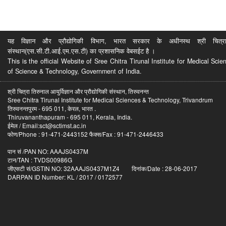
यह विज्ञान और प्रौद्योगिकी विभाग, भारत सरकार के अधीनस्थ श्री चित्रा ति
संस्थान(एस.सी.टी.आई.एम.एस.टी) का प्रशासनिक वेबसईट है ।
This is the official Website of Sree Chitra Tirunal Institute for Medical S
of Science & Technology, Government of India.
श्री चित्रा तिरुनाल आयुर्विज्ञान और प्रौद्योगिकी संस्थान, तिरुवनन्त
Sree Chitra Tirunal Institute for Medical Sciences & Technology, Trivandrum
तिरुवनन्तपुरम - 695 011, केरल, भारत .
Thiruvananthapuram - 695 011, Kerala, India.
ईमेल / Email:sct@sctimst.ac.in
फोण/Phone : 91-471-2443152 फैक्स/Fax : 91-471-2446433
पान सं /PAN NO: AAAJS0437M
टान/TAN : TVDS00986G
जीएसटी सं/GSTIN NO: 32AAAJS0437M1Z4 दिनांक/Date : 28-06-2017
DARPAN ID Number: KL / 2017 / 0172577