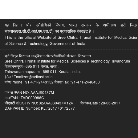
यह विज्ञान और प्रौद्योगिकी विभाग, भारत सरकार के अधीनस्थ श्री चित्रा ति
संस्थान(एस.सी.टी.आई.एम.एस.टी) का प्रशासनिक वेबसईट है ।
This is the official Website of Sree Chitra Tirunal Institute for Medical S
of Science & Technology, Government of India.
श्री चित्रा तिरुनाल आयुर्विज्ञान और प्रौद्योगिकी संस्थान, तिरुवनन्त
Sree Chitra Tirunal Institute for Medical Sciences & Technology, Trivandrum
तिरुवनन्तपुरम - 695 011, केरल, भारत .
Thiruvananthapuram - 695 011, Kerala, India.
ईमेल / Email:sct@sctimst.ac.in
फोण/Phone : 91-471-2443152 फैक्स/Fax : 91-471-2446433
पान सं /PAN NO: AAAJS0437M
टान/TAN : TVDS00986G
जीएसटी सं/GSTIN NO: 32AAAJS0437M1Z4 दिनांक/Date : 28-06-2017
DARPAN ID Number: KL / 2017 / 0172577