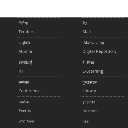
निविधा
मेल
Tenders
Mail
अलुमिनि
डिजिटल संग्रह
Alumni
Digital Repository
आरटीआई
ई- शिक्षा
RTI
E-Learning
सम्मेलन
पुस्तकालय
Conferences
Library
आयोजन
इन्ट्रानेट
Events
Intranet
फोटो गैलरी
मदद