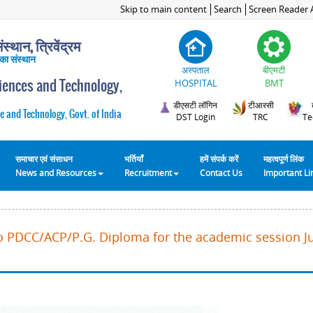
Skip to main content
Search
Screen Reader 
स्थान, त्रिवेंद्रम
 का संस्थान
अस्पताल
बीएमटी
ciences and Technology,
HOSPITAL
BMT
डीएसटी लॉगिन
टीआरसी
e and Technology, Govt. of India
DST Login
TRC
Te
समाचार एवं संसाधन
भर्तियाँ
हमें संपर्क करें
महत्वपूर्ण लिंक
News and Resources
Recruitment
Contact Us
Important L
o PDCC/ACP/P.G. Diploma for the academic session Ju