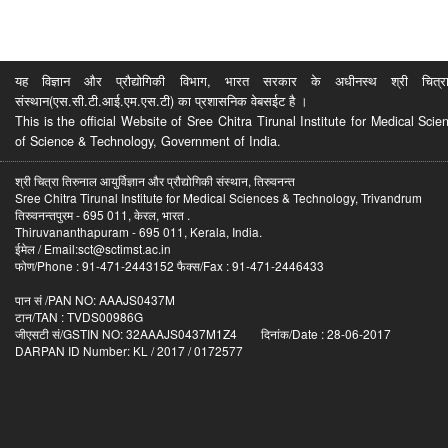
यह विज्ञान और प्रौद्योगिकी विभाग, भारत सरकार के अधीनस्थ श्री चित्रा ति
संस्थान(एस.सी.टी.आई.एम.एस.टी) का प्रशासनिक वेबसईट है ।
This is the official Website of Sree Chitra Tirunal Institute for Medical S
of Science & Technology, Government of India.
श्री चित्रा तिरुनाल आयुर्विज्ञान और प्रौद्योगिकी संस्थान, तिरुवनन्त
Sree Chitra Tirunal Institute for Medical Sciences & Technology, Trivandrum
तिरुवनन्तपुरम - 695 011, केरल, भारत .
Thiruvananthapuram - 695 011, Kerala, India.
ईमेल / Email:sct@sctimst.ac.in
फोण/Phone : 91-471-2443152 फैक्स/Fax : 91-471-2446433
पान सं /PAN NO: AAAJS0437M
टान/TAN : TVDS00986G
जीएसटी सं/GSTIN NO: 32AAAJS0437M1Z4 दिनांक/Date : 28-06-2017
DARPAN ID Number: KL / 2017 / 0172577