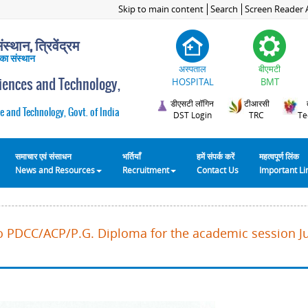
Skip to main content
Search
Screen Reader 
स्थान, त्रिवेंद्रम
 का संस्थान
अस्पताल
बीएमटी
ciences and Technology,
HOSPITAL
BMT
डीएसटी लॉगिन
टीआरसी
e and Technology, Govt. of India
DST Login
TRC
Te
समाचार एवं संसाधन
भर्तियाँ
हमें संपर्क करें
महत्वपूर्ण लिंक
News and Resources
Recruitment
Contact Us
Important L
o PDCC/ACP/P.G. Diploma for the academic session Ju