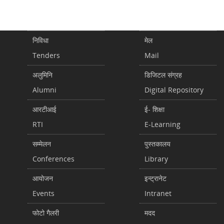
निविधा
मेल
Tenders
Mail
अलुमिनि
डिजिटल संग्रह
Alumni
Digital Repository
आरटीआई
ई- शिक्षा
RTI
E-Learning
सम्मेलन
पुस्तकालय
Conferences
Library
आयोजन
इन्ट्रानेट
Events
Intranet
फोटो गैलरी
मदद