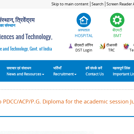
Skip to main content
Search
Screen Reader 
स्थान, त्रिवेंद्रम
 का संस्थान
अस्पताल
बीएमटी
ciences and Technology,
HOSPITAL
BMT
डीएसटी लॉगिन
टीआरसी
e and Technology, Govt. of India
DST Login
TRC
Te
समाचार एवं संसाधन
भर्तियाँ
हमें संपर्क करें
महत्वपूर्ण लिंक
News and Resources
Recruitment
Contact Us
Important L
o PDCC/ACP/P.G. Diploma for the academic session Ju