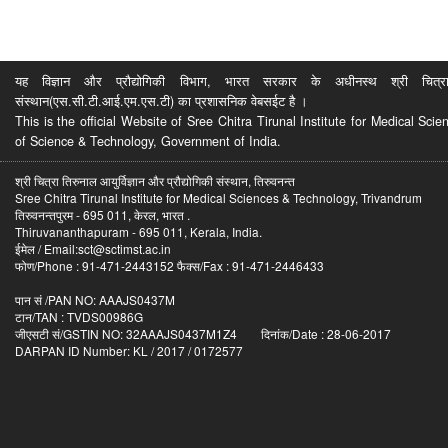
यह विज्ञान और प्रौद्योगिकी विभाग, भारत सरकार के अधीनस्थ श्री चित्रा ति
संस्थान(एस.सी.टी.आई.एम.एस.टी) का प्रशासनिक वेबसईट है ।
This is the official Website of Sree Chitra Tirunal Institute for Medical S
of Science & Technology, Government of India.
श्री चित्रा तिरुनाल आयुर्विज्ञान और प्रौद्योगिकी संस्थान, तिरुवनन्त
Sree Chitra Tirunal Institute for Medical Sciences & Technology, Trivandrum
तिरुवनन्तपुरम - 695 011, केरल, भारत .
Thiruvananthapuram - 695 011, Kerala, India.
ईमेल / Email:sct@sctimst.ac.in
फोण/Phone : 91-471-2443152 फैक्स/Fax : 91-471-2446433
पान सं /PAN NO: AAAJS0437M
टान/TAN : TVDS00986G
जीएसटी सं/GSTIN NO: 32AAAJS0437M1Z4 दिनांक/Date : 28-06-2017
DARPAN ID Number: KL / 2017 / 0172577