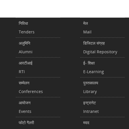
निविधा
मेल
Tenders
Mail
अलुमिनि
डिजिटल संग्रह
Alumni
Digital Repository
आरटीआई
ई- शिक्षा
RTI
E-Learning
सम्मेलन
पुस्तकालय
Conferences
Library
आयोजन
इन्ट्रानेट
Events
Intranet
फोटो गैलरी
मदद