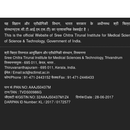
यह विज्ञान और प्रौद्योगिकी विभाग, भारत सरकार के अधीनस्थ श्री चित्रा ति
संस्थान(एस.सी.टी.आई.एम.एस.टी) का प्रशासनिक वेबसईट है ।
This is the official Website of Sree Chitra Tirunal Institute for Medical S
of Science & Technology, Government of India.
श्री चित्रा तिरुनाल आयुर्विज्ञान और प्रौद्योगिकी संस्थान, तिरुवनन्त
Sree Chitra Tirunal Institute for Medical Sciences & Technology, Trivandrum
तिरुवनन्तपुरम - 695 011, केरल, भारत .
Thiruvananthapuram - 695 011, Kerala, India.
ईमेल / Email:sct@sctimst.ac.in
फोण/Phone : 91-471-2443152 फैक्स/Fax : 91-471-2446433
पान सं /PAN NO: AAAJS0437M
टान/TAN : TVDS00986G
जीएसटी सं/GSTIN NO: 32AAAJS0437M1Z4 दिनांक/Date : 28-06-2017
DARPAN ID Number: KL / 2017 / 0172577