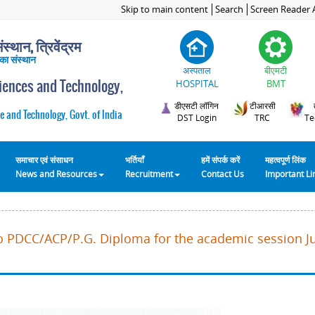
Skip to main content
Search
Screen Reader 
स्थान, त्रिवेंद्रम
 का संस्थान
अस्पताल
बीएमटी
ciences and Technology,
HOSPITAL
BMT
डीएसटी लॉगिन
टीआरसी
e and Technology, Govt. of India
DST Login
TRC
Te
समाचार एवं संसाधन
भर्तियाँ
हमें संपर्क करें
महत्वपूर्ण लिंक
News and Resources
Recruitment
Contact Us
Important L
o PDCC/ACP/P.G. Diploma for the academic session Ju