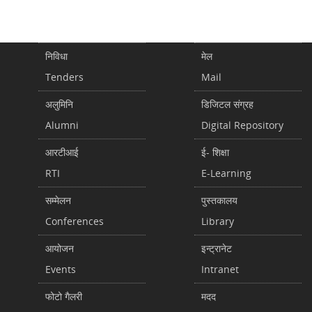
निविधा
मेल
Tenders
Mail
अलुमिनि
डिजिटल संग्रह
Alumni
Digital Repository
आरटीआई
ई- शिक्षा
RTI
E-Learning
सम्मेलन
पुस्तकालय
Conferences
Library
आयोजन
इन्ट्रानेट
Events
Intranet
फोटो गैलरी
मदद