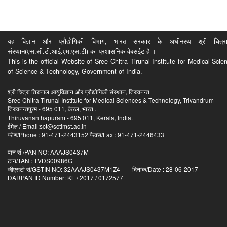
यह विज्ञान और प्रौद्योगिकी विभाग, भारत सरकार के अधीनस्थ श्री चित्रा ति
संस्थान(एस.सी.टी.आई.एम.एस.टी) का प्रशासनिक वेबसईट है ।
This is the official Website of Sree Chitra Tirunal Institute for Medical S
of Science & Technology, Government of India.
श्री चित्रा तिरुनाल आयुर्विज्ञान और प्रौद्योगिकी संस्थान, तिरुवनन्त
Sree Chitra Tirunal Institute for Medical Sciences & Technology, Trivandrum
तिरुवनन्तपुरम - 695 011, केरल, भारत .
Thiruvananthapuram - 695 011, Kerala, India.
ईमेल / Email:sct@sctimst.ac.in
फोण/Phone : 91-471-2443152 फैक्स/Fax : 91-471-2446433
पान सं /PAN NO: AAAJS0437M
टान/TAN : TVDS00986G
जीएसटी सं/GSTIN NO: 32AAAJS0437M1Z4 दिनांक/Date : 28-06-2017
DARPAN ID Number: KL / 2017 / 0172577