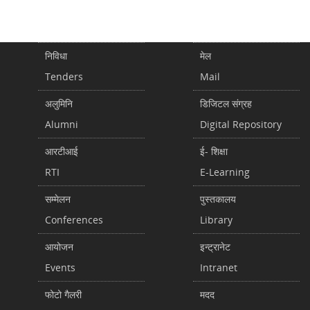
निविधा
मेल
Tenders
Mail
अलुमिनि
डिजिटल संग्रह
Alumni
Digital Repository
आरटीआई
ई- शिक्षा
RTI
E-Learning
सम्मेलन
पुस्तकालय
Conferences
Library
आयोजन
इन्ट्रानेट
Events
Intranet
फोटो गैलरी
मदद