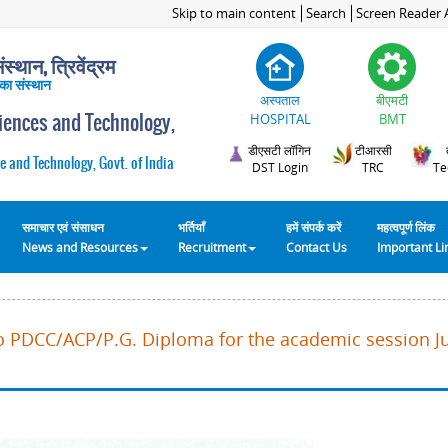
Skip to main content
Search
Screen Reader 
स्थान, त्रिवेंद्रम
 का संस्थान
अस्पताल
बीएमटी
ciences and Technology,
HOSPITAL
BMT
डीएसटी लॉगिन
टीआरसी
e and Technology, Govt. of India
DST Login
TRC
Te
समाचार एवं संसाधन
भर्तियाँ
हमें संपर्क करें
महत्वपूर्ण लिंक
News and Resources
Recruitment
Contact Us
Important L
o PDCC/ACP/P.G. Diploma for the academic session Ju