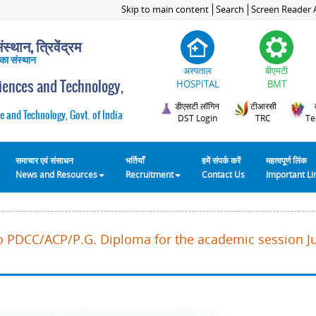
Skip to main content
Search
Screen Reader 
स्थान, त्रिवेंद्रम
 का संस्थान
अस्पताल
बीएमटी
ciences and Technology,
HOSPITAL
BMT
डीएसटी लॉगिन
टीआरसी
e and Technology, Govt. of India
DST Login
TRC
Te
समाचार एवं संसाधन
भर्तियाँ
हमें संपर्क करें
महत्वपूर्ण लिंक
News and Resources
Recruitment
Contact Us
Important L
o PDCC/ACP/P.G. Diploma for the academic session Ju