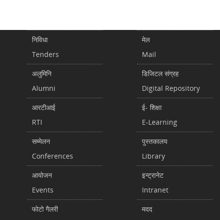
निविधा
मेल
Tenders
Mail
अलुमिनि
डिजिटल संग्रह
Alumni
Digital Repository
आरटीआई
ई- शिक्षा
RTI
E-Learning
सम्मेलन
पुस्तकालय
Conferences
Library
आयोजन
इन्ट्रानेट
Events
Intranet
फोटो गैलरी
मदद