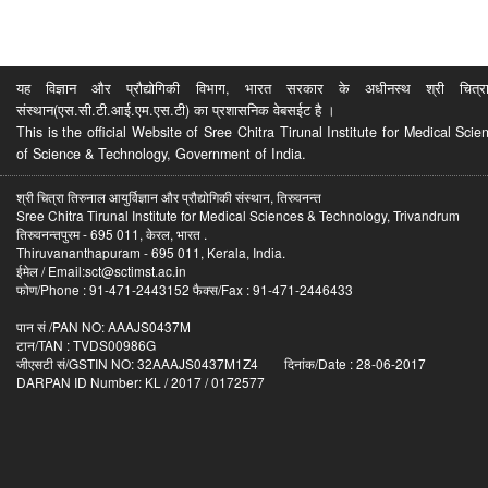
यह विज्ञान और प्रौद्योगिकी विभाग, भारत सरकार के अधीनस्थ श्री चित्रा ति
संस्थान(एस.सी.टी.आई.एम.एस.टी) का प्रशासनिक वेबसईट है ।
This is the official Website of Sree Chitra Tirunal Institute for Medical S
of Science & Technology, Government of India.
श्री चित्रा तिरुनाल आयुर्विज्ञान और प्रौद्योगिकी संस्थान, तिरुवनन्त
Sree Chitra Tirunal Institute for Medical Sciences & Technology, Trivandrum
तिरुवनन्तपुरम - 695 011, केरल, भारत .
Thiruvananthapuram - 695 011, Kerala, India.
ईमेल / Email:sct@sctimst.ac.in
फोण/Phone : 91-471-2443152 फैक्स/Fax : 91-471-2446433
पान सं /PAN NO: AAAJS0437M
टान/TAN : TVDS00986G
जीएसटी सं/GSTIN NO: 32AAAJS0437M1Z4 दिनांक/Date : 28-06-2017
DARPAN ID Number: KL / 2017 / 0172577