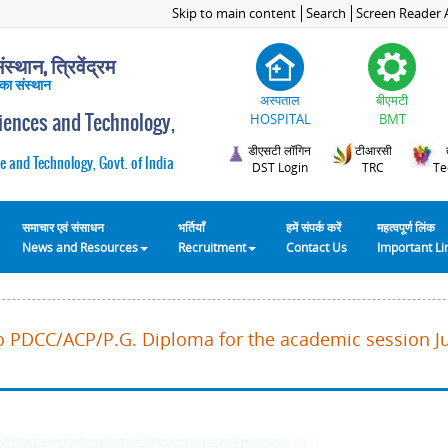
Skip to main content
Search
Screen Reader 
स्थान, त्रिवेंद्रम
 का संस्थान
अस्पताल
बीएमटी
ciences and Technology,
HOSPITAL
BMT
डीएसटी लॉगिन
टीआरसी
e and Technology, Govt. of India
DST Login
TRC
Te
समाचार एवं संसाधन
भर्तियाँ
हमें संपर्क करें
महत्वपूर्ण लिंक
News and Resources
Recruitment
Contact Us
Important L
o PDCC/ACP/P.G. Diploma for the academic session Ju