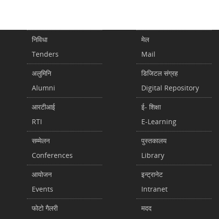
निविधा
मेल
Tenders
Mail
अलुमिनि
डिजिटल संग्रह
Alumni
Digital Repository
आरटीआई
ई- शिक्षा
RTI
E-Learning
सम्मेलन
पुस्तकालय
Conferences
Library
आयोजन
इन्ट्रानेट
Events
Intranet
फोटो गैलरी
मदद