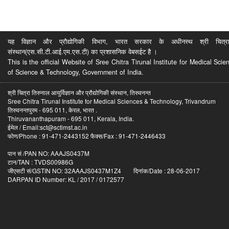
यह विज्ञान और प्रौद्योगिकी विभाग, भारत सरकार के अधीनस्थ श्री चित्रा ति
संस्थान(एस.सी.टी.आई.एम.एस.टी) का प्रशासनिक वेबसईट है ।
This is the official Website of Sree Chitra Tirunal Institute for Medical S
of Science & Technology, Government of India.
श्री चित्रा तिरुनाल आयुर्विज्ञान और प्रौद्योगिकी संस्थान, तिरुवनन्त
Sree Chitra Tirunal Institute for Medical Sciences & Technology, Trivandrum
तिरुवनन्तपुरम - 695 011, केरल, भारत .
Thiruvananthapuram - 695 011, Kerala, India.
ईमेल / Email:sct@sctimst.ac.in
फोण/Phone : 91-471-2443152 फैक्स/Fax : 91-471-2446433
पान सं /PAN NO: AAAJS0437M
टान/TAN : TVDS00986G
जीएसटी सं/GSTIN NO: 32AAAJS0437M1Z4 दिनांक/Date : 28-06-2017
DARPAN ID Number: KL / 2017 / 0172577