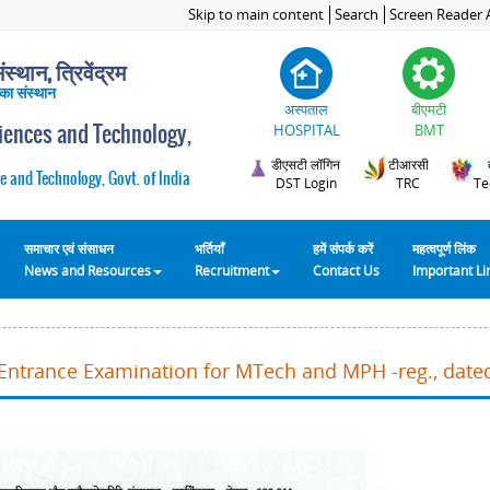
Skip to main content
Search
Screen Reader 
स्थान, त्रिवेंद्रम
 का संस्थान
अस्पताल
बीएमटी
ciences and Technology,
HOSPITAL
BMT
डीएसटी लॉगिन
टीआरसी
e and Technology, Govt. of India
DST Login
TRC
Te
समाचार एवं संसाधन
भर्तियाँ
हमें संपर्क करें
महत्वपूर्ण लिंक
News and Resources
Recruitment
Contact Us
Important L
Entrance Examination for MTech and MPH -reg., date