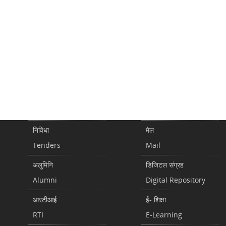
निविधा
मेल
Tenders
Mail
अलुमिनि
डिजिटल संग्रह
Alumni
Digital Repository
आरटीआई
ई- शिक्षा
RTI
E-Learning