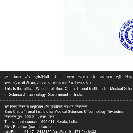
यह विज्ञान और प्रौद्योगिकी विभाग, भारत सरकार के अधीनस्थ श्री चित्रा ति
संस्थान(एस.सी.टी.आई.एम.एस.टी) का प्रशासनिक वेबसईट है ।
This is the official Website of Sree Chitra Tirunal Institute for Medical S
of Science & Technology, Government of India.
श्री चित्रा तिरुनाल आयुर्विज्ञान और प्रौद्योगिकी संस्थान, तिरुवनन्त
Sree Chitra Tirunal Institute for Medical Sciences & Technology, Trivandrum
तिरुवनन्तपुरम - 695 011, केरल, भारत .
Thiruvananthapuram - 695 011, Kerala, India.
ईमेल / Email:sct@sctimst.ac.in
फोण/Phone : 91-471-2443152 फैक्स/Fax : 91-471-2446433