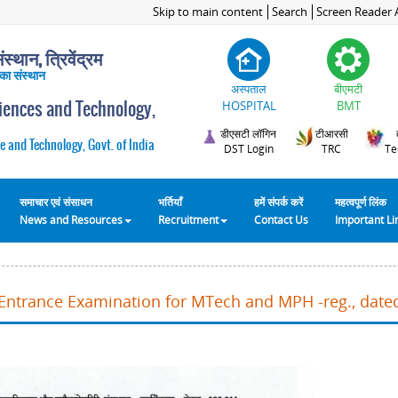
Skip to main content
Search
Screen Reader 
स्थान, त्रिवेंद्रम
 का संस्थान
अस्पताल
बीएमटी
ciences and Technology,
HOSPITAL
BMT
डीएसटी लॉगिन
टीआरसी
e and Technology, Govt. of India
DST Login
TRC
Te
समाचार एवं संसाधन
भर्तियाँ
हमें संपर्क करें
महत्वपूर्ण लिंक
News and Resources
Recruitment
Contact Us
Important L
Entrance Examination for MTech and MPH -reg., date