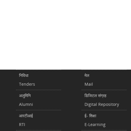
निविधा
मेल
Tenders
Mail
अलुमिनि
डिजिटल संग्रह
Alumni
Digital Repository
आरटीआई
ई- शिक्षा
RTI
E-Learning