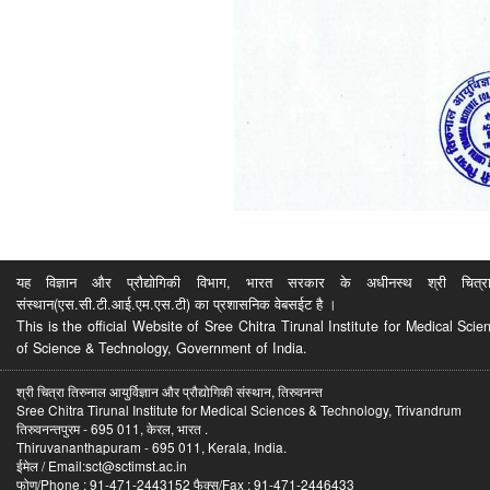
यह विज्ञान और प्रौद्योगिकी विभाग, भारत सरकार के अधीनस्थ श्री चित्रा ति
संस्थान(एस.सी.टी.आई.एम.एस.टी) का प्रशासनिक वेबसईट है ।
This is the official Website of Sree Chitra Tirunal Institute for Medical S
of Science & Technology, Government of India.
श्री चित्रा तिरुनाल आयुर्विज्ञान और प्रौद्योगिकी संस्थान, तिरुवनन्त
Sree Chitra Tirunal Institute for Medical Sciences & Technology, Trivandrum
तिरुवनन्तपुरम - 695 011, केरल, भारत .
Thiruvananthapuram - 695 011, Kerala, India.
ईमेल / Email:sct@sctimst.ac.in
फोण/Phone : 91-471-2443152 फैक्स/Fax : 91-471-2446433