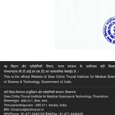
यह विज्ञान और प्रौद्योगिकी विभाग, भारत सरकार के अधीनस्थ श्री चित्रा ति
संस्थान(एस.सी.टी.आई.एम.एस.टी) का प्रशासनिक वेबसईट है ।
This is the official Website of Sree Chitra Tirunal Institute for Medical S
of Science & Technology, Government of India.
श्री चित्रा तिरुनाल आयुर्विज्ञान और प्रौद्योगिकी संस्थान, तिरुवनन्त
Sree Chitra Tirunal Institute for Medical Sciences & Technology, Trivandrum
तिरुवनन्तपुरम - 695 011, केरल, भारत .
Thiruvananthapuram - 695 011, Kerala, India.
ईमेल / Email:sct@sctimst.ac.in
फोण/Phone : 91-471-2443152 फैक्स/Fax : 91-471-2446433