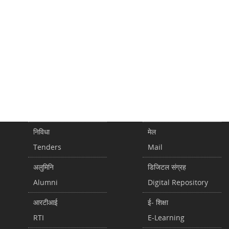
निविधा
मेल
Tenders
Mail
अलुमिनि
डिजिटल संग्रह
Alumni
Digital Repository
आरटीआई
ई- शिक्षा
RTI
E-Learning