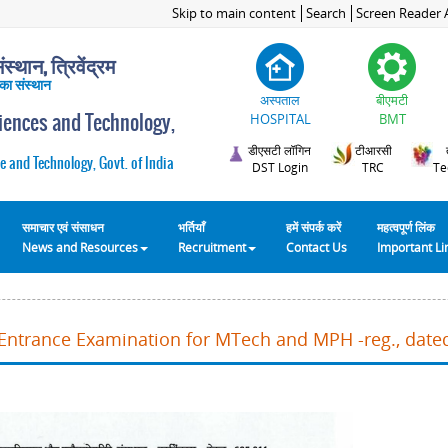
Skip to main content
Search
Screen Reader 
स्थान, त्रिवेंद्रम
 का संस्थान
अस्पताल
बीएमटी
ciences and Technology,
HOSPITAL
BMT
डीएसटी लॉगिन
टीआरसी
e and Technology, Govt. of India
DST Login
TRC
Te
समाचार एवं संसाधन
भर्तियाँ
हमें संपर्क करें
महत्वपूर्ण लिंक
News and Resources
Recruitment
Contact Us
Important L
Entrance Examination for MTech and MPH -reg., date