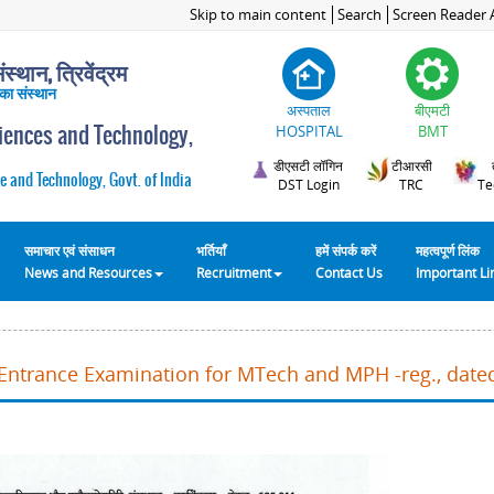
Skip to main content
Search
Screen Reader 
स्थान, त्रिवेंद्रम
 का संस्थान
अस्पताल
बीएमटी
ciences and Technology,
HOSPITAL
BMT
डीएसटी लॉगिन
टीआरसी
e and Technology, Govt. of India
DST Login
TRC
Te
समाचार एवं संसाधन
भर्तियाँ
हमें संपर्क करें
महत्वपूर्ण लिंक
News and Resources
Recruitment
Contact Us
Important L
Entrance Examination for MTech and MPH -reg., date