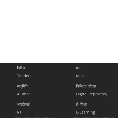
निविधा
मेल
Tenders
Mail
अलुमिनि
डिजिटल संग्रह
Alumni
Digital Repository
आरटीआई
ई- शिक्षा
RTI
E-Learning