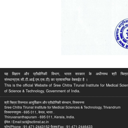
यह विज्ञान और प्रौद्योगिकी विभाग, भारत सरकार के अधीनस्थ श्री चित्रा ति
संस्थान(एस.सी.टी.आई.एम.एस.टी) का प्रशासनिक वेबसईट है ।
This is the official Website of Sree Chitra Tirunal Institute for Medical S
of Science & Technology, Government of India.
श्री चित्रा तिरुनाल आयुर्विज्ञान और प्रौद्योगिकी संस्थान, तिरुवनन्त
Sree Chitra Tirunal Institute for Medical Sciences & Technology, Trivandrum
तिरुवनन्तपुरम - 695 011, केरल, भारत .
Thiruvananthapuram - 695 011, Kerala, India.
ईमेल / Email:sct@sctimst.ac.in
फोण/Phone : 91-471-2443152 फैक्स/Fax : 91-471-2446433