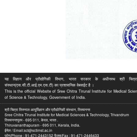
यह विज्ञान और प्रौद्योगिकी विभाग, भारत सरकार के अधीनस्थ श्री चित्रा ति
संस्थान(एस.सी.टी.आई.एम.एस.टी) का प्रशासनिक वेबसईट है ।
This is the official Website of Sree Chitra Tirunal Institute for Medical S
of Science & Technology, Government of India.
श्री चित्रा तिरुनाल आयुर्विज्ञान और प्रौद्योगिकी संस्थान, तिरुवनन्त
Sree Chitra Tirunal Institute for Medical Sciences & Technology, Trivandrum
तिरुवनन्तपुरम - 695 011, केरल, भारत .
Thiruvananthapuram - 695 011, Kerala, India.
ईमेल / Email:sct@sctimst.ac.in
फोण/Phone : 91-471-2443152 फैक्स/Fax : 91-471-2446433