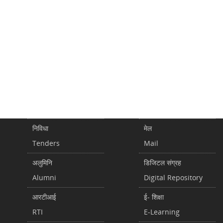
निविधा
मेल
Tenders
Mail
अलुमिनि
डिजिटल संग्रह
Alumni
Digital Repository
आरटीआई
ई- शिक्षा
RTI
E-Learning