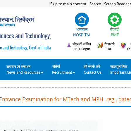
Skip to main content
Search
Screen Reader 
स्थान, त्रिवेंद्रम
 का संस्थान
अस्पताल
बीएमटी
ciences and Technology,
HOSPITAL
BMT
डीएसटी लॉगिन
टीआरसी
e and Technology, Govt. of India
DST Login
TRC
Te
समाचार एवं संसाधन
भर्तियाँ
हमें संपर्क करें
महत्वपूर्ण लिंक
News and Resources
Recruitment
Contact Us
Important L
Entrance Examination for MTech and MPH -reg., date