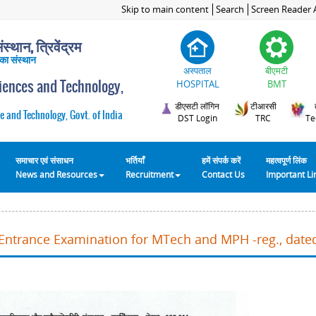
Skip to main content
Search
Screen Reader 
स्थान, त्रिवेंद्रम
 का संस्थान
अस्पताल
बीएमटी
ciences and Technology,
HOSPITAL
BMT
डीएसटी लॉगिन
टीआरसी
e and Technology, Govt. of India
DST Login
TRC
Te
समाचार एवं संसाधन
भर्तियाँ
हमें संपर्क करें
महत्वपूर्ण लिंक
News and Resources
Recruitment
Contact Us
Important L
Entrance Examination for MTech and MPH -reg., date