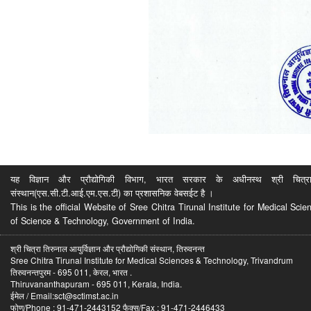
यह विज्ञान और प्रौद्योगिकी विभाग, भारत सरकार के अधीनस्थ श्री चित्रा ति
संस्थान(एस.सी.टी.आई.एम.एस.टी) का प्रशासनिक वेबसईट है ।
This is the official Website of Sree Chitra Tirunal Institute for Medical S
of Science & Technology, Government of India.
श्री चित्रा तिरुनाल आयुर्विज्ञान और प्रौद्योगिकी संस्थान, तिरुवनन्त
Sree Chitra Tirunal Institute for Medical Sciences & Technology, Trivandrum
तिरुवनन्तपुरम - 695 011, केरल, भारत .
Thiruvananthapuram - 695 011, Kerala, India.
ईमेल / Email:sct@sctimst.ac.in
फोण/Phone : 91-471-2443152 फैक्स/Fax : 91-471-2446433