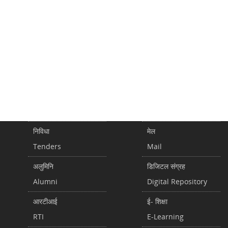
निविधा
मेल
Tenders
Mail
अलुमिनि
डिजिटल संग्रह
Alumni
Digital Repository
आरटीआई
ई- शिक्षा
RTI
E-Learning