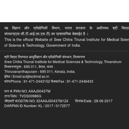
यह विज्ञान और प्रौद्योगिकी विभाग, भारत सरकार के अधीनस्थ श्री चित्रा ति
संस्थान(एस.सी.टी.आई.एम.एस.टी) का प्रशासनिक वेबसईट है ।
This is the official Website of Sree Chitra Tirunal Institute for Medical S
of Science & Technology, Government of India.
श्री चित्रा तिरुनाल आयुर्विज्ञान और प्रौद्योगिकी संस्थान, तिरुवनन्त
Sree Chitra Tirunal Institute for Medical Sciences & Technology, Trivandrum
तिरुवनन्तपुरम - 695 011, केरल, भारत .
Thiruvananthapuram - 695 011, Kerala, India.
ईमेल / Email:sct@sctimst.ac.in
फोण/Phone : 91-471-2443152 फैक्स/Fax : 91-471-2446433
पान सं /PAN NO: AAAJS0437M
टान/TAN : TVDS00986G
जीएसटी सं/GSTIN NO: 32AAAJS0437M1Z4 दिनांक/Date : 28-06-2017
DARPAN ID Number: KL / 2017 / 0172577