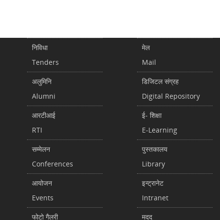
निविधा
मेल
Tenders
Mail
अलुमिनि
डिजिटल संग्रह
Alumni
Digital Repository
आरटीआई
ई- शिक्षा
RTI
E-Learning
सम्मेलन
पुस्तकालय
Conferences
Library
आयोजन
इन्ट्रानेट
Events
Intranet
फोटो गैलरी
मदद