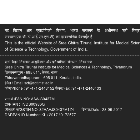
यह विज्ञान और प्रौद्योगिकी विभाग, भारत सरकार के अधीनस्थ श्री चित्रा ति
संस्थान(एस.सी.टी.आई.एम.एस.टी) का प्रशासनिक वेबसईट है ।
This is the official Website of Sree Chitra Tirunal Institute for Medical S
of Science & Technology, Government of India.
श्री चित्रा तिरुनाल आयुर्विज्ञान और प्रौद्योगिकी संस्थान, तिरुवनन्त
Sree Chitra Tirunal Institute for Medical Sciences & Technology, Trivandrum
तिरुवनन्तपुरम - 695 011, केरल, भारत .
Thiruvananthapuram - 695 011, Kerala, India.
ईमेल / Email:sct@sctimst.ac.in
फोण/Phone : 91-471-2443152 फैक्स/Fax : 91-471-2446433
पान सं /PAN NO: AAAJS0437M
टान/TAN : TVDS00986G
जीएसटी सं/GSTIN NO: 32AAAJS0437M1Z4 दिनांक/Date : 28-06-2017
DARPAN ID Number: KL / 2017 / 0172577