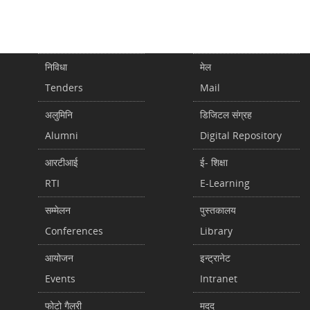
निविधा
मेल
Tenders
Mail
अलुमिनि
डिजिटल संग्रह
Alumni
Digital Repository
आरटीआई
ई- शिक्षा
RTI
E-Learning
सम्मेलन
पुस्तकालय
Conferences
Library
आयोजन
इन्ट्रानेट
Events
Intranet
फोटो गैलरी
मदद