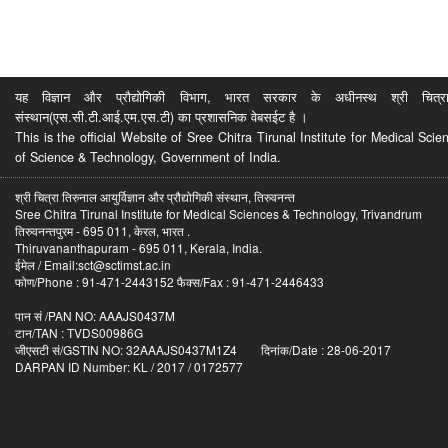
यह विज्ञान और प्रौद्योगिकी विभाग, भारत सरकार के अधीनस्थ श्री चित्रा ति
संस्थान(एस.सी.टी.आई.एम.एस.टी) का प्रशासनिक वेबसईट है ।
This is the official Website of Sree Chitra Tirunal Institute for Medical S
of Science & Technology, Government of India.
श्री चित्रा तिरुनाल आयुर्विज्ञान और प्रौद्योगिकी संस्थान, तिरुवनन्त
Sree Chitra Tirunal Institute for Medical Sciences & Technology, Trivandrum
तिरुवनन्तपुरम - 695 011, केरल, भारत .
Thiruvananthapuram - 695 011, Kerala, India.
ईमेल / Email:sct@sctimst.ac.in
फोण/Phone : 91-471-2443152 फैक्स/Fax : 91-471-2446433
पान सं /PAN NO: AAAJS0437M
टान/TAN : TVDS00986G
जीएसटी सं/GSTIN NO: 32AAAJS0437M1Z4 दिनांक/Date : 28-06-2017
DARPAN ID Number: KL / 2017 / 0172577