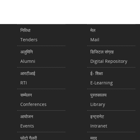
निविधा
मेल
Tenders
Mail
अलुमिनि
डिजिटल संग्रह
Alumni
Digital Repository
आरटीआई
ई- शिक्षा
RTI
E-Learning
सम्मेलन
पुस्तकालय
Conferences
Library
आयोजन
इन्ट्रानेट
Events
Intranet
फोटो गैलरी
मदद