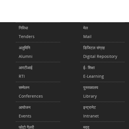
निविधा
मेल
Tenders
Mail
अलुमिनि
डिजिटल संग्रह
Alumni
Digital Repository
आरटीआई
ई- शिक्षा
RTI
E-Learning
सम्मेलन
पुस्तकालय
Conferences
Library
आयोजन
इन्ट्रानेट
Events
Intranet
फोटो गैलरी
मदद