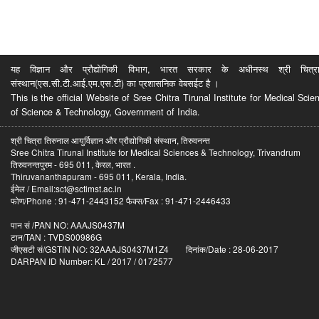
यह विज्ञान और प्रौद्योगिकी विभाग, भारत सरकार के अधीनस्थ श्री चित्रा ति
संस्थान(एस.सी.टी.आई.एम.एस.टी) का प्रशासनिक वेबसईट है ।
This is the official Website of Sree Chitra Tirunal Institute for Medical S
of Science & Technology, Government of India.
श्री चित्रा तिरुनाल आयुर्विज्ञान और प्रौद्योगिकी संस्थान, तिरुवनन्त
Sree Chitra Tirunal Institute for Medical Sciences & Technology, Trivandrum
तिरुवनन्तपुरम - 695 011, केरल, भारत .
Thiruvananthapuram - 695 011, Kerala, India.
ईमेल / Email:sct@sctimst.ac.in
फोण/Phone : 91-471-2443152 फैक्स/Fax : 91-471-2446433
पान सं /PAN NO: AAAJS0437M
टान/TAN : TVDS00986G
जीएसटी सं/GSTIN NO: 32AAAJS0437M1Z4 दिनांक/Date : 28-06-2017
DARPAN ID Number: KL / 2017 / 0172577