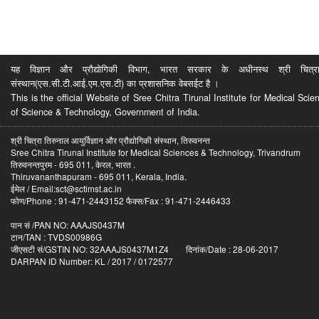
यह विज्ञान और प्रौद्योगिकी विभाग, भारत सरकार के अधीनस्थ श्री चित्रा ति
संस्थान(एस.सी.टी.आई.एम.एस.टी) का प्रशासनिक वेबसईट है ।
This is the official Website of Sree Chitra Tirunal Institute for Medical S
of Science & Technology, Government of India.
श्री चित्रा तिरुनाल आयुर्विज्ञान और प्रौद्योगिकी संस्थान, तिरुवनन्त
Sree Chitra Tirunal Institute for Medical Sciences & Technology, Trivandrum
तिरुवनन्तपुरम - 695 011, केरल, भारत .
Thiruvananthapuram - 695 011, Kerala, India.
ईमेल / Email:sct@sctimst.ac.in
फोण/Phone : 91-471-2443152 फैक्स/Fax : 91-471-2446433
पान सं /PAN NO: AAAJS0437M
टान/TAN : TVDS00986G
जीएसटी सं/GSTIN NO: 32AAAJS0437M1Z4 दिनांक/Date : 28-06-2017
DARPAN ID Number: KL / 2017 / 0172577