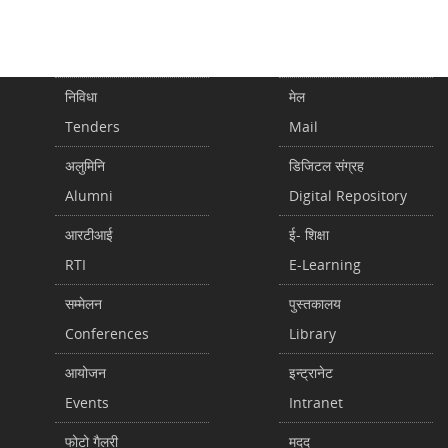
निविधा
मेल
Tenders
Mail
अलुमिनि
डिजिटल संग्रह
Alumni
Digital Repository
आरटीआई
ई- शिक्षा
RTI
E-Learning
सम्मेलन
पुस्तकालय
Conferences
Library
आयोजन
इन्ट्रानेट
Events
Intranet
फोटो गैलरी
मदद