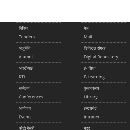
निविधा
मेल
Tenders
Mail
अलुमिनि
डिजिटल संग्रह
Alumni
Digital Repository
आरटीआई
ई- शिक्षा
RTI
E-Learning
सम्मेलन
पुस्तकालय
Conferences
Library
आयोजन
इन्ट्रानेट
Events
Intranet
फोटो गैलरी
मदद