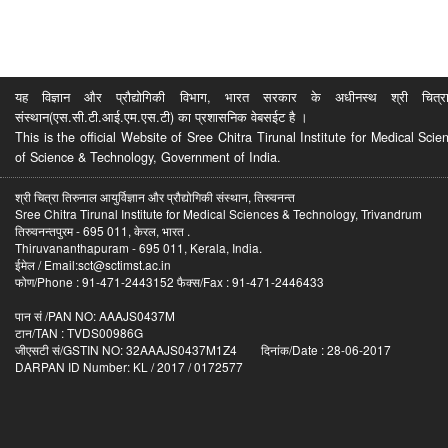
यह विज्ञान और प्रौद्योगिकी विभाग, भारत सरकार के अधीनस्थ श्री चित्रा ति
संस्थान(एस.सी.टी.आई.एम.एस.टी) का प्रशासनिक वेबसईट है ।
This is the official Website of Sree Chitra Tirunal Institute for Medical S
of Science & Technology, Government of India.
श्री चित्रा तिरुनाल आयुर्विज्ञान और प्रौद्योगिकी संस्थान, तिरुवनन्त
Sree Chitra Tirunal Institute for Medical Sciences & Technology, Trivandrum
तिरुवनन्तपुरम - 695 011, केरल, भारत .
Thiruvananthapuram - 695 011, Kerala, India.
ईमेल / Email:sct@sctimst.ac.in
फोण/Phone : 91-471-2443152 फैक्स/Fax : 91-471-2446433
पान सं /PAN NO: AAAJS0437M
टान/TAN : TVDS00986G
जीएसटी सं/GSTIN NO: 32AAAJS0437M1Z4 दिनांक/Date : 28-06-2017
DARPAN ID Number: KL / 2017 / 0172577