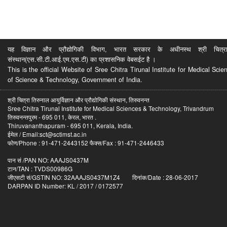
यह विज्ञान और प्रौद्योगिकी विभाग, भारत सरकार के अधीनस्थ श्री चित्रा ति
संस्थान(एस.सी.टी.आई.एम.एस.टी) का प्रशासनिक वेबसईट है ।
This is the official Website of Sree Chitra Tirunal Institute for Medical S
of Science & Technology, Government of India.
श्री चित्रा तिरुनाल आयुर्विज्ञान और प्रौद्योगिकी संस्थान, तिरुवनन्त
Sree Chitra Tirunal Institute for Medical Sciences & Technology, Trivandrum
तिरुवनन्तपुरम - 695 011, केरल, भारत .
Thiruvananthapuram - 695 011, Kerala, India.
ईमेल / Email:sct@sctimst.ac.in
फोण/Phone : 91-471-2443152 फैक्स/Fax : 91-471-2446433
पान सं /PAN NO: AAAJS0437M
टान/TAN : TVDS00986G
जीएसटी सं/GSTIN NO: 32AAAJS0437M1Z4 दिनांक/Date : 28-06-2017
DARPAN ID Number: KL / 2017 / 0172577