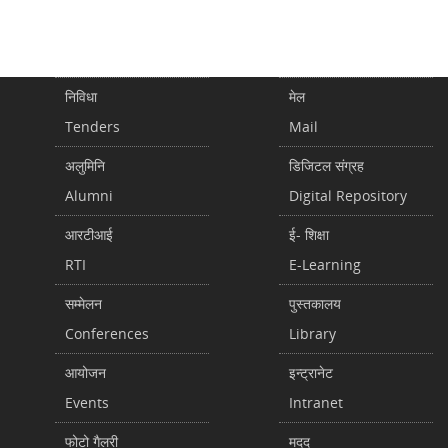
निविधा
मेल
Tenders
Mail
अलुमिनि
डिजिटल संग्रह
Alumni
Digital Repository
आरटीआई
ई- शिक्षा
RTI
E-Learning
सम्मेलन
पुस्तकालय
Conferences
Library
आयोजन
इन्ट्रानेट
Events
Intranet
फोटो गैलरी
मदद