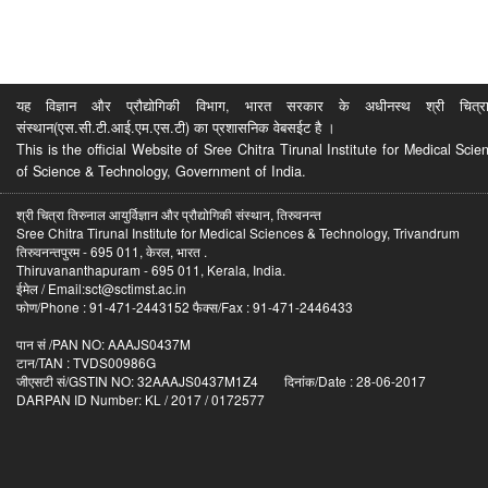
यह विज्ञान और प्रौद्योगिकी विभाग, भारत सरकार के अधीनस्थ श्री चित्रा ति
संस्थान(एस.सी.टी.आई.एम.एस.टी) का प्रशासनिक वेबसईट है ।
This is the official Website of Sree Chitra Tirunal Institute for Medical S
of Science & Technology, Government of India.
श्री चित्रा तिरुनाल आयुर्विज्ञान और प्रौद्योगिकी संस्थान, तिरुवनन्त
Sree Chitra Tirunal Institute for Medical Sciences & Technology, Trivandrum
तिरुवनन्तपुरम - 695 011, केरल, भारत .
Thiruvananthapuram - 695 011, Kerala, India.
ईमेल / Email:sct@sctimst.ac.in
फोण/Phone : 91-471-2443152 फैक्स/Fax : 91-471-2446433
पान सं /PAN NO: AAAJS0437M
टान/TAN : TVDS00986G
जीएसटी सं/GSTIN NO: 32AAAJS0437M1Z4 दिनांक/Date : 28-06-2017
DARPAN ID Number: KL / 2017 / 0172577