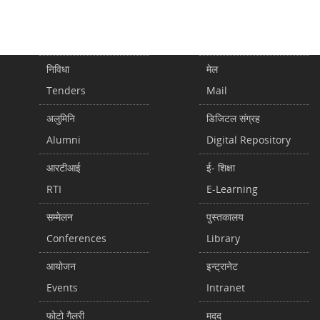
निविधा
मेल
Tenders
Mail
अलुमिनि
डिजिटल संग्रह
Alumni
Digital Repository
आरटीआई
ई- शिक्षा
RTI
E-Learning
सम्मेलन
पुस्तकालय
Conferences
Library
आयोजन
इन्ट्रानेट
Events
Intranet
फोटो गैलरी
मदद