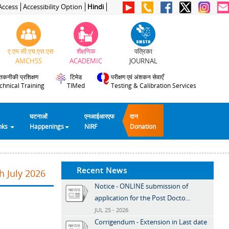
Access
Accessibility Option
Hindi
ए.एम.सी.एच.एस.एस
शैक्षणिक
पत्रिका
AMCHSS
ACADEMIC
JOURNAL
तकनीकी प्रशिक्षण
टिमेड
परीक्षण एवं अंशकन सेवाएँ
chnical Training
TIMed
Testing & Calibration Services
घटनाओं
एनआईआरएफ
दान
inks
Happenings
NIRF
Donation
Recent News
h July 2026
Notice - ONLINE submission of
application for the Post Docto...
JUL 25 - 2026
Corrigendum - Extension in Last date