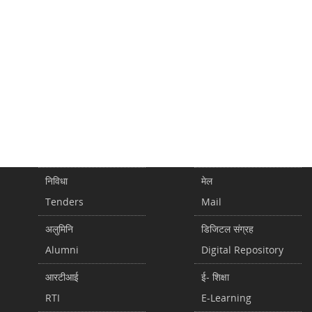
निविधा
मेल
Tenders
Mail
अलुमिनि
डिजिटल संग्रह
Alumni
Digital Repository
आरटीआई
ई- शिक्षा
RTI
E-Learning