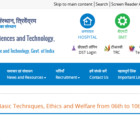
Skip to main content
Search
Screen Reader 
स्थान, त्रिवेंद्रम
 का संस्थान
अस्पताल
बीएमटी
ciences and Technology,
HOSPITAL
BMT
डीएसटी लॉगिन
टीआरसी
e and Technology, Govt. of India
DST Login
TRC
Te
समाचार एवं संसाधन
भर्तियाँ
हमें संपर्क करें
महत्वपूर्ण लिंक
News and Resources
Recruitment
Contact Us
Important L
Basic Techniques, Ethics and Welfare from 06th to 10t