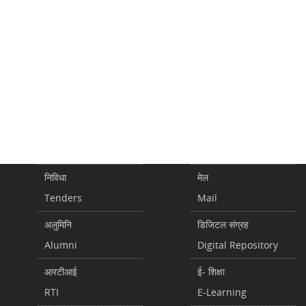
निविधा
मेल
Tenders
Mail
अलुमिनि
डिजिटल संग्रह
Alumni
Digital Repository
आरटीआई
ई- शिक्षा
RTI
E-Learning