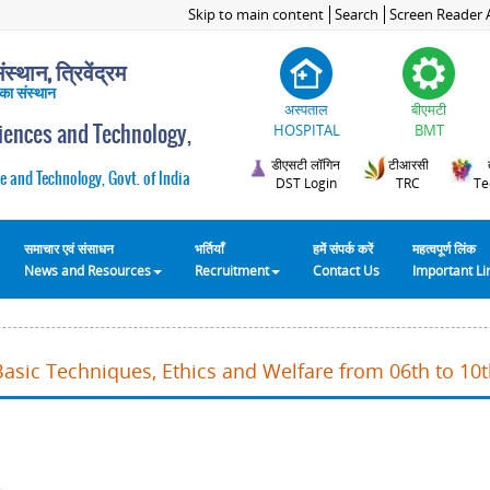
Skip to main content
Search
Screen Reader 
स्थान, त्रिवेंद्रम
 का संस्थान
अस्पताल
बीएमटी
ciences and Technology,
HOSPITAL
BMT
डीएसटी लॉगिन
टीआरसी
e and Technology, Govt. of India
DST Login
TRC
Te
समाचार एवं संसाधन
भर्तियाँ
हमें संपर्क करें
महत्वपूर्ण लिंक
News and Resources
Recruitment
Contact Us
Important L
Basic Techniques, Ethics and Welfare from 06th to 10t