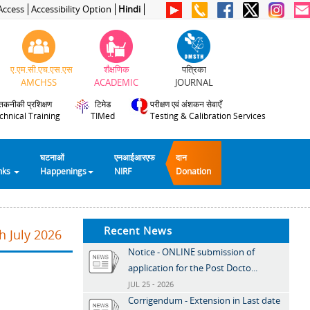
Access
Accessibility Option
Hindi
ए.एम.सी.एच.एस.एस
शैक्षणिक
पत्रिका
AMCHSS
ACADEMIC
JOURNAL
तकनीकी प्रशिक्षण
टिमेड
परीक्षण एवं अंशकन सेवाएँ
chnical Training
TIMed
Testing & Calibration Services
घटनाओं
एनआईआरएफ
दान
inks
Happenings
NIRF
Donation
Recent News
h July 2026
Notice - ONLINE submission of
application for the Post Docto...
JUL 25 - 2026
Corrigendum - Extension in Last date