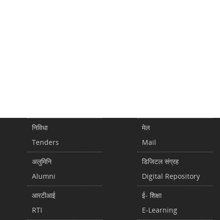
निविधा
मेल
Tenders
Mail
अलुमिनि
डिजिटल संग्रह
Alumni
Digital Repository
आरटीआई
ई- शिक्षा
RTI
E-Learning