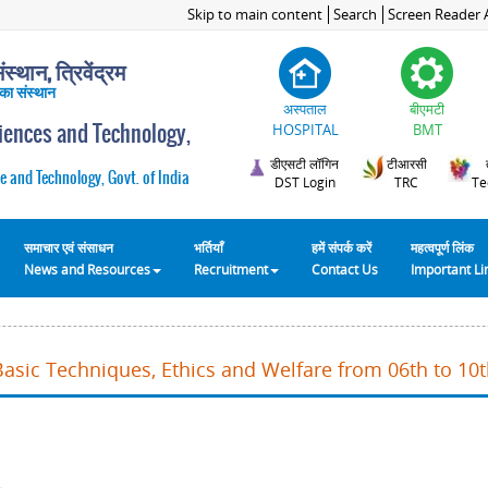
Skip to main content
Search
Screen Reader 
स्थान, त्रिवेंद्रम
 का संस्थान
अस्पताल
बीएमटी
ciences and Technology,
HOSPITAL
BMT
डीएसटी लॉगिन
टीआरसी
e and Technology, Govt. of India
DST Login
TRC
Te
समाचार एवं संसाधन
भर्तियाँ
हमें संपर्क करें
महत्वपूर्ण लिंक
News and Resources
Recruitment
Contact Us
Important L
Basic Techniques, Ethics and Welfare from 06th to 10t