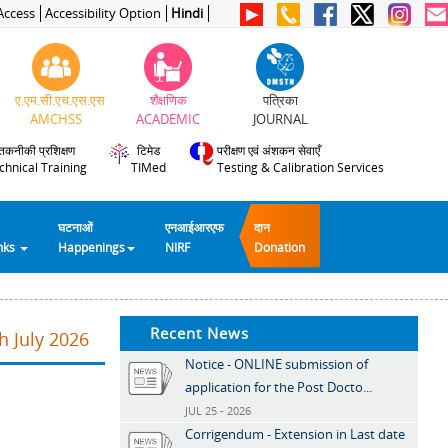
Access
Accessibility Option
Hindi
ए.एम.सी.एच.एस.एस
शैक्षणिक
पत्रिका
AMCHSS
ACADEMIC
JOURNAL
तकनीकी प्रशिक्षण
टिमेड
परीक्षण एवं अंशकन सेवाएँ
chnical Training
TIMed
Testing & Calibration Services
घटनाओं
एनआईआरएफ
दान
inks
Happenings
NIRF
Donation
Recent News
h July 2026
Notice - ONLINE submission of
application for the Post Docto...
JUL 25 - 2026
Corrigendum - Extension in Last date