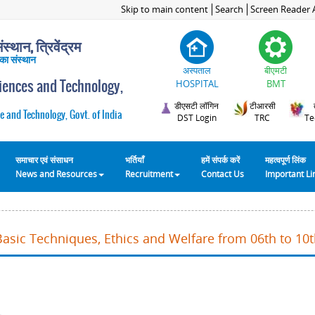
Skip to main content
Search
Screen Reader 
स्थान, त्रिवेंद्रम
 का संस्थान
अस्पताल
बीएमटी
ciences and Technology,
HOSPITAL
BMT
डीएसटी लॉगिन
टीआरसी
e and Technology, Govt. of India
DST Login
TRC
Te
समाचार एवं संसाधन
भर्तियाँ
हमें संपर्क करें
महत्वपूर्ण लिंक
News and Resources
Recruitment
Contact Us
Important L
Basic Techniques, Ethics and Welfare from 06th to 10t