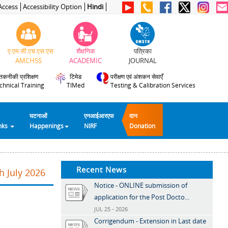
Access
Accessibility Option
Hindi
ए.एम.सी.एच.एस.एस
शैक्षणिक
पत्रिका
AMCHSS
ACADEMIC
JOURNAL
तकनीकी प्रशिक्षण
टिमेड
परीक्षण एवं अंशकन सेवाएँ
chnical Training
TIMed
Testing & Calibration Services
घटनाओं
एनआईआरएफ
दान
inks
Happenings
NIRF
Donation
Recent News
h July 2026
Notice - ONLINE submission of
application for the Post Docto...
JUL 25 - 2026
Corrigendum - Extension in Last date