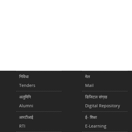
निविधा
मेल
Tenders
Mail
अलुमिनि
डिजिटल संग्रह
Alumni
Digital Repository
आरटीआई
ई- शिक्षा
RTI
E-Learning