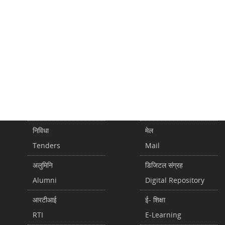
निविधा
मेल
Tenders
Mail
अलुमिनि
डिजिटल संग्रह
Alumni
Digital Repository
आरटीआई
ई- शिक्षा
RTI
E-Learning