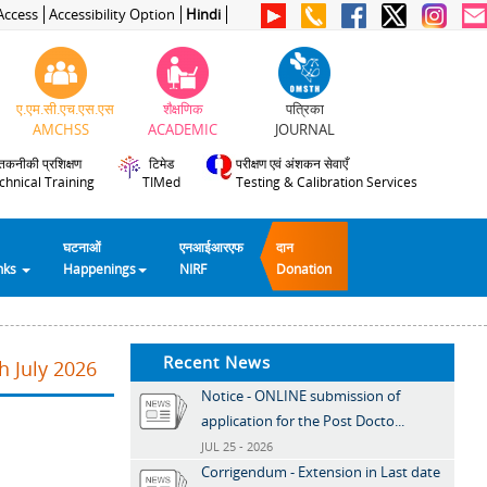
Access
Accessibility Option
Hindi
ए.एम.सी.एच.एस.एस
शैक्षणिक
पत्रिका
AMCHSS
ACADEMIC
JOURNAL
तकनीकी प्रशिक्षण
टिमेड
परीक्षण एवं अंशकन सेवाएँ
chnical Training
TIMed
Testing & Calibration Services
घटनाओं
एनआईआरएफ
दान
inks
Happenings
NIRF
Donation
Recent News
h July 2026
Notice - ONLINE submission of
application for the Post Docto...
JUL 25 - 2026
Corrigendum - Extension in Last date