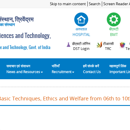
Skip to main content
Search
Screen Reader 
स्थान, त्रिवेंद्रम
 का संस्थान
अस्पताल
बीएमटी
ciences and Technology,
HOSPITAL
BMT
डीएसटी लॉगिन
टीआरसी
e and Technology, Govt. of India
DST Login
TRC
Te
समाचार एवं संसाधन
भर्तियाँ
हमें संपर्क करें
महत्वपूर्ण लिंक
News and Resources
Recruitment
Contact Us
Important L
Basic Techniques, Ethics and Welfare from 06th to 10t