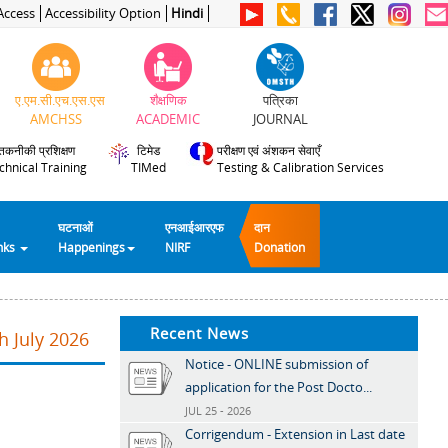
Access
Accessibility Option
Hindi
ए.एम.सी.एच.एस.एस
शैक्षणिक
पत्रिका
AMCHSS
ACADEMIC
JOURNAL
तकनीकी प्रशिक्षण
टिमेड
परीक्षण एवं अंशकन सेवाएँ
chnical Training
TIMed
Testing & Calibration Services
घटनाओं
एनआईआरएफ
दान
inks
Happenings
NIRF
Donation
Recent News
h July 2026
Notice - ONLINE submission of
application for the Post Docto...
JUL 25 - 2026
Corrigendum - Extension in Last date