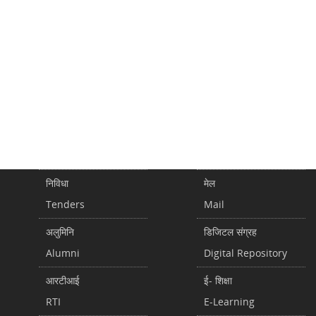
निविधा
मेल
Tenders
Mail
अलुमिनि
डिजिटल संग्रह
Alumni
Digital Repository
आरटीआई
ई- शिक्षा
RTI
E-Learning