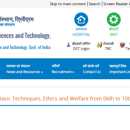
Skip to main content
Search
Screen Reader 
स्थान, त्रिवेंद्रम
 का संस्थान
अस्पताल
बीएमटी
ciences and Technology,
HOSPITAL
BMT
डीएसटी लॉगिन
टीआरसी
e and Technology, Govt. of India
DST Login
TRC
Te
समाचार एवं संसाधन
भर्तियाँ
हमें संपर्क करें
महत्वपूर्ण लिंक
News and Resources
Recruitment
Contact Us
Important L
Basic Techniques, Ethics and Welfare from 06th to 10t