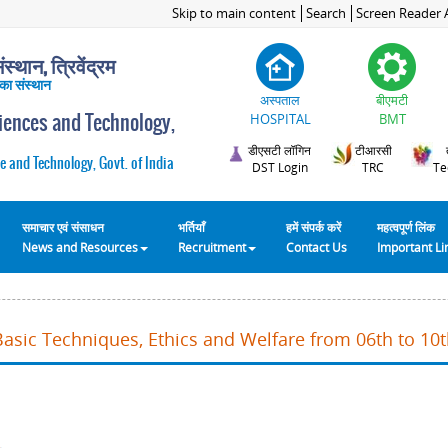
Skip to main content
Search
Screen Reader 
स्थान, त्रिवेंद्रम
 का संस्थान
अस्पताल
बीएमटी
ciences and Technology,
HOSPITAL
BMT
डीएसटी लॉगिन
टीआरसी
e and Technology, Govt. of India
DST Login
TRC
Te
समाचार एवं संसाधन
भर्तियाँ
हमें संपर्क करें
महत्वपूर्ण लिंक
News and Resources
Recruitment
Contact Us
Important L
Basic Techniques, Ethics and Welfare from 06th to 10t