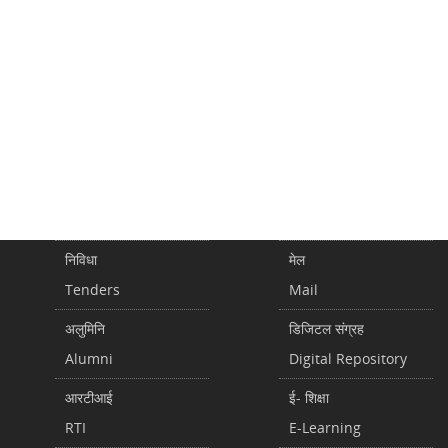
निविधा
मेल
Tenders
Mail
अलुमिनि
डिजिटल संग्रह
Alumni
Digital Repository
आरटीआई
ई- शिक्षा
RTI
E-Learning