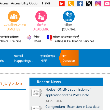
Access
Accessibility Option
Hindi
ए.एम.सी.एच.एस.एस
शैक्षणिक
पत्रिका
AMCHSS
ACADEMIC
JOURNAL
तकनीकी प्रशिक्षण
टिमेड
परीक्षण एवं अंशकन सेवाएँ
chnical Training
TIMed
Testing & Calibration Services
घटनाओं
एनआईआरएफ
दान
inks
Happenings
NIRF
Donation
Recent News
h July 2026
Notice - ONLINE submission of
application for the Post Docto...
JUL 25 - 2026
Corrigendum - Extension in Last date