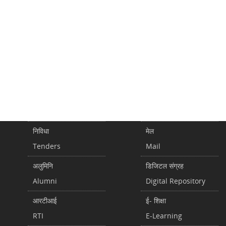
निविधा
मेल
Tenders
Mail
अलुमिनि
डिजिटल संग्रह
Alumni
Digital Repository
आरटीआई
ई- शिक्षा
RTI
E-Learning