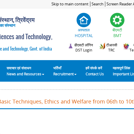
Skip to main content
Search
Screen Reader 
स्थान, त्रिवेंद्रम
 का संस्थान
अस्पताल
बीएमटी
ciences and Technology,
HOSPITAL
BMT
डीएसटी लॉगिन
टीआरसी
e and Technology, Govt. of India
DST Login
TRC
Te
समाचार एवं संसाधन
भर्तियाँ
हमें संपर्क करें
महत्वपूर्ण लिंक
News and Resources
Recruitment
Contact Us
Important L
Basic Techniques, Ethics and Welfare from 06th to 10t