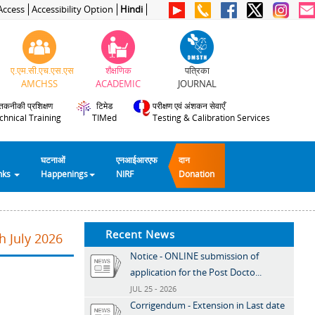
Access
Accessibility Option
Hindi
ए.एम.सी.एच.एस.एस
शैक्षणिक
पत्रिका
AMCHSS
ACADEMIC
JOURNAL
तकनीकी प्रशिक्षण
टिमेड
परीक्षण एवं अंशकन सेवाएँ
chnical Training
TIMed
Testing & Calibration Services
घटनाओं
एनआईआरएफ
दान
inks
Happenings
NIRF
Donation
Recent News
h July 2026
Notice - ONLINE submission of
application for the Post Docto...
JUL 25 - 2026
Corrigendum - Extension in Last date