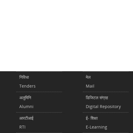
निविधा
मेल
Tenders
Mail
अलुमिनि
डिजिटल संग्रह
Alumni
Digital Repository
आरटीआई
ई- शिक्षा
RTI
E-Learning