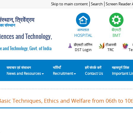
Skip to main content
Search
Screen Reader 
स्थान, त्रिवेंद्रम
 का संस्थान
अस्पताल
बीएमटी
ciences and Technology,
HOSPITAL
BMT
डीएसटी लॉगिन
टीआरसी
e and Technology, Govt. of India
DST Login
TRC
Te
समाचार एवं संसाधन
भर्तियाँ
हमें संपर्क करें
महत्वपूर्ण लिंक
News and Resources
Recruitment
Contact Us
Important L
Basic Techniques, Ethics and Welfare from 06th to 10t