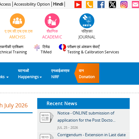
Access
Accessibility Option
Hindi
ए.एम.सी.एच.एस.एस
शैक्षणिक
पत्रिका
AMCHSS
ACADEMIC
JOURNAL
तकनीकी प्रशिक्षण
टिमेड
परीक्षण एवं अंशकन सेवाएँ
chnical Training
TIMed
Testing & Calibration Services
घटनाओं
एनआईआरएफ
दान
inks
Happenings
NIRF
Donation
Recent News
h July 2026
Notice - ONLINE submission of
application for the Post Docto...
JUL 25 - 2026
Corrigendum - Extension in Last date