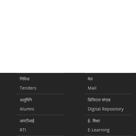
निविधा
मेल
Tenders
Mail
अलुमिनि
डिजिटल संग्रह
Alumni
Digital Repository
आरटीआई
ई- शिक्षा
RTI
E-Learning