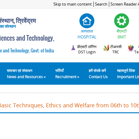
Skip to main content
Search
Screen Reader 
स्थान, त्रिवेंद्रम
 का संस्थान
अस्पताल
बीएमटी
ciences and Technology,
HOSPITAL
BMT
डीएसटी लॉगिन
टीआरसी
e and Technology, Govt. of India
DST Login
TRC
Te
समाचार एवं संसाधन
भर्तियाँ
हमें संपर्क करें
महत्वपूर्ण लिंक
News and Resources
Recruitment
Contact Us
Important L
Basic Techniques, Ethics and Welfare from 06th to 10t