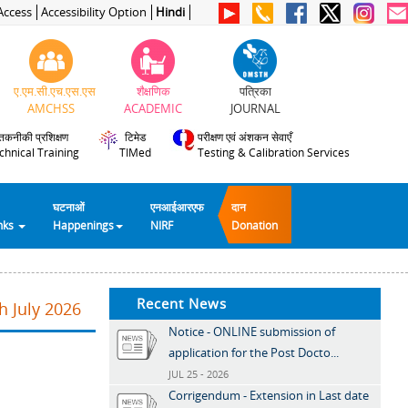
Access
Accessibility Option
Hindi
ए.एम.सी.एच.एस.एस
शैक्षणिक
पत्रिका
AMCHSS
ACADEMIC
JOURNAL
तकनीकी प्रशिक्षण
टिमेड
परीक्षण एवं अंशकन सेवाएँ
chnical Training
TIMed
Testing & Calibration Services
घटनाओं
एनआईआरएफ
दान
inks
Happenings
NIRF
Donation
Recent News
h July 2026
Notice - ONLINE submission of
application for the Post Docto...
JUL 25 - 2026
Corrigendum - Extension in Last date