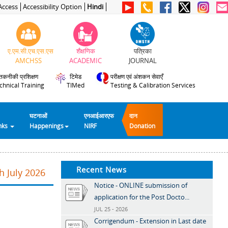
Access
Accessibility Option
Hindi
ए.एम.सी.एच.एस.एस
शैक्षणिक
पत्रिका
AMCHSS
ACADEMIC
JOURNAL
तकनीकी प्रशिक्षण
टिमेड
परीक्षण एवं अंशकन सेवाएँ
chnical Training
TIMed
Testing & Calibration Services
घटनाओं
एनआईआरएफ
दान
inks
Happenings
NIRF
Donation
Recent News
h July 2026
Notice - ONLINE submission of
application for the Post Docto...
JUL 25 - 2026
Corrigendum - Extension in Last date