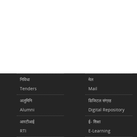
निविधा
मेल
Tenders
Mail
अलुमिनि
डिजिटल संग्रह
Alumni
Digital Repository
आरटीआई
ई- शिक्षा
RTI
E-Learning