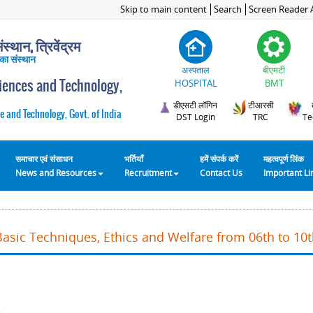
Skip to main content
Search
Screen Reader 
स्थान, त्रिवेंद्रम
 का संस्थान
अस्पताल
बीएमटी
ciences and Technology,
HOSPITAL
BMT
डीएसटी लॉगिन
टीआरसी
e and Technology, Govt. of India
DST Login
TRC
Te
समाचार एवं संसाधन
भर्तियाँ
हमें संपर्क करें
महत्वपूर्ण लिंक
News and Resources
Recruitment
Contact Us
Important L
Basic Techniques, Ethics and Welfare from 06th to 10t