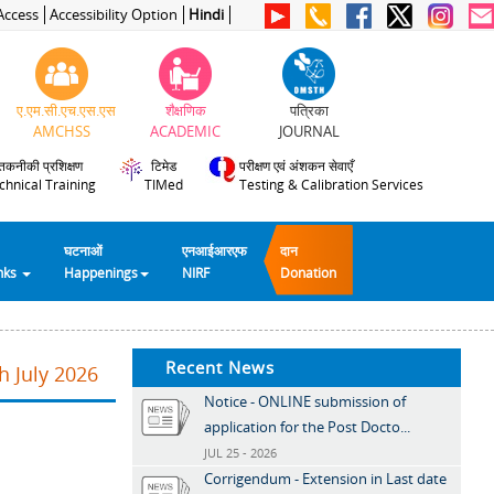
Access
Accessibility Option
Hindi
ए.एम.सी.एच.एस.एस
शैक्षणिक
पत्रिका
AMCHSS
ACADEMIC
JOURNAL
तकनीकी प्रशिक्षण
टिमेड
परीक्षण एवं अंशकन सेवाएँ
chnical Training
TIMed
Testing & Calibration Services
घटनाओं
एनआईआरएफ
दान
inks
Happenings
NIRF
Donation
Recent News
h July 2026
Notice - ONLINE submission of
application for the Post Docto...
JUL 25 - 2026
Corrigendum - Extension in Last date