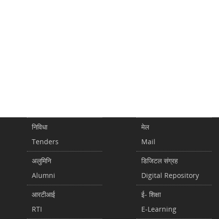
निविधा
मेल
Tenders
Mail
अलुमिनि
डिजिटल संग्रह
Alumni
Digital Repository
आरटीआई
ई- शिक्षा
RTI
E-Learning