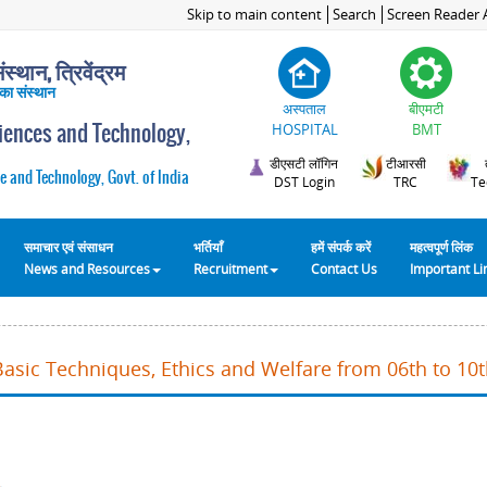
Skip to main content
Search
Screen Reader 
स्थान, त्रिवेंद्रम
 का संस्थान
अस्पताल
बीएमटी
ciences and Technology,
HOSPITAL
BMT
डीएसटी लॉगिन
टीआरसी
e and Technology, Govt. of India
DST Login
TRC
Te
समाचार एवं संसाधन
भर्तियाँ
हमें संपर्क करें
महत्वपूर्ण लिंक
News and Resources
Recruitment
Contact Us
Important L
Basic Techniques, Ethics and Welfare from 06th to 10t