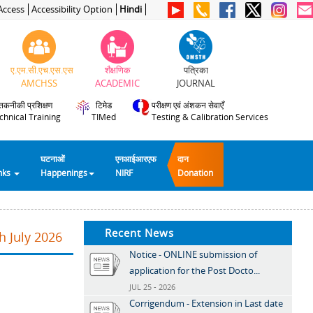
Access
Accessibility Option
Hindi
ए.एम.सी.एच.एस.एस
शैक्षणिक
पत्रिका
AMCHSS
ACADEMIC
JOURNAL
तकनीकी प्रशिक्षण
टिमेड
परीक्षण एवं अंशकन सेवाएँ
chnical Training
TIMed
Testing & Calibration Services
घटनाओं
एनआईआरएफ
दान
inks
Happenings
NIRF
Donation
Recent News
h July 2026
Notice - ONLINE submission of
application for the Post Docto...
JUL 25 - 2026
Corrigendum - Extension in Last date