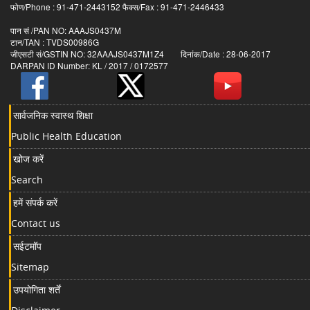
फोण/Phone : 91-471-2443152 फैक्स/Fax : 91-471-2446433
पान सं /PAN NO: AAAJS0437M
टान/TAN : TVDS00986G
जीएसटी सं/GSTIN NO: 32AAAJS0437M1Z4 दिनांक/Date : 28-06-2017
DARPAN ID Number: KL / 2017 / 0172577
सार्वजनिक स्वास्थ शिक्षा
Public Health Education
खोज करें
Search
हमें संपर्क करें
Contact us
सईटमॉप
Sitemap
उपयोगिता शर्तें