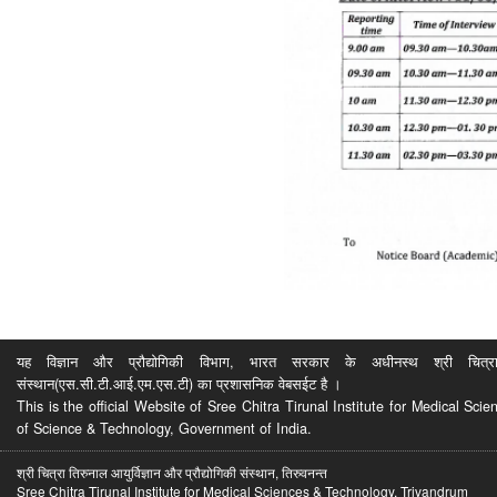
यह विज्ञान और प्रौद्योगिकी विभाग, भारत सरकार के अधीनस्थ श्री चित्रा ति
संस्थान(एस.सी.टी.आई.एम.एस.टी) का प्रशासनिक वेबसईट है ।
This is the official Website of Sree Chitra Tirunal Institute for Medical S
of Science & Technology, Government of India.
श्री चित्रा तिरुनाल आयुर्विज्ञान और प्रौद्योगिकी संस्थान, तिरुवनन्त
Sree Chitra Tirunal Institute for Medical Sciences & Technology, Trivandrum