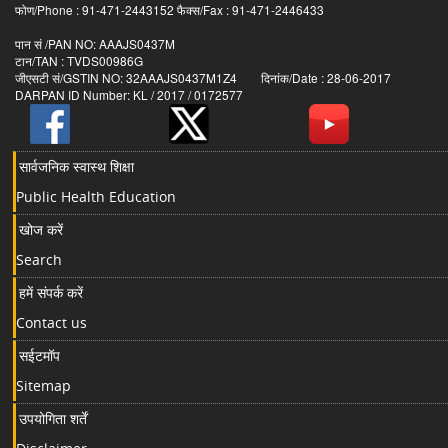
फोण/Phone : 91-471-2443152 फैक्स/Fax : 91-471-2446433
पान सं /PAN NO: AAAJS0437M
टान/TAN : TVDS00986G
जीएसटी सं/GSTIN NO: 32AAAJS0437M1Z4 दिनांक/Date : 28-06-2017
DARPAN ID Number: KL / 2017 / 0172577
सार्वजनिक स्वास्थ शिक्षा
Public Health Education
खोज करें
Search
हमें संपर्क करें
Contact us
सईटमॉप
Sitemap
उपयोगिता शर्तें