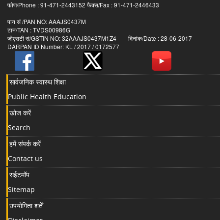
फोण/Phone : 91-471-2443152 फैक्स/Fax : 91-471-2446433
पान सं /PAN NO: AAAJS0437M
टान/TAN : TVDS00986G
जीएसटी सं/GSTIN NO: 32AAAJS0437M1Z4 दिनांक/Date : 28-06-2017
DARPAN ID Number: KL / 2017 / 0172577
सार्वजनिक स्वास्थ शिक्षा
Public Health Education
खोज करें
Search
हमें संपर्क करें
Contact us
सईटमॉप
Sitemap
उपयोगिता शर्तें