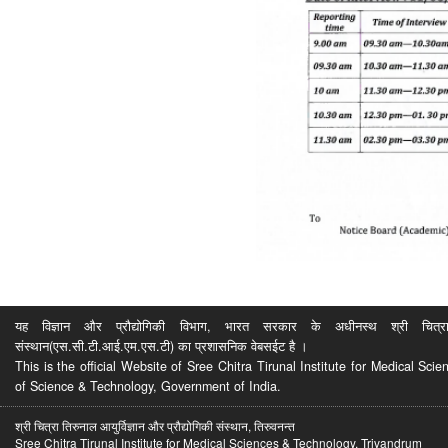
यह विज्ञान और प्रौद्योगिकी विभाग, भारत सरकार के अधीनस्थ श्री चित्रा ति
संस्थान(एस.सी.टी.आई.एम.एस.टी) का प्रशासनिक वेबसईट है ।
This is the official Website of Sree Chitra Tirunal Institute for Medical S
of Science & Technology, Government of India.
श्री चित्रा तिरुनाल आयुर्विज्ञान और प्रौद्योगिकी संस्थान, तिरुवनन्त
Sree Chitra Tirunal Institute for Medical Sciences & Technology, Trivandrum