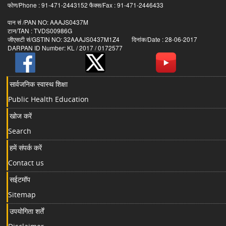
फोण/Phone : 91-471-2443152 फैक्स/Fax : 91-471-2446433
पान सं /PAN NO: AAAJS0437M
टान/TAN : TVDS00986G
जीएसटी सं/GSTIN NO: 32AAAJS0437M1Z4 दिनांक/Date : 28-06-2017
DARPAN ID Number: KL / 2017 / 0172577
सार्वजनिक स्वास्थ शिक्षा
Public Health Education
खोज करें
Search
हमें संपर्क करें
Contact us
सईटमॉप
Sitemap
उपयोगिता शर्तें