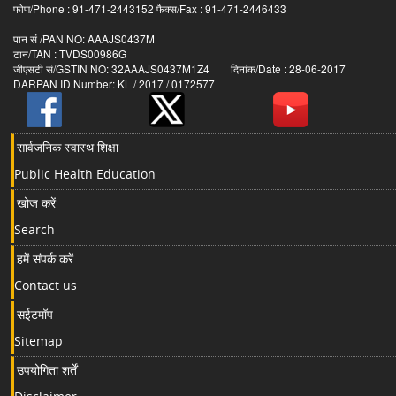
फोण/Phone : 91-471-2443152 फैक्स/Fax : 91-471-2446433
पान सं /PAN NO: AAAJS0437M
टान/TAN : TVDS00986G
जीएसटी सं/GSTIN NO: 32AAAJS0437M1Z4 दिनांक/Date : 28-06-2017
DARPAN ID Number: KL / 2017 / 0172577
सार्वजनिक स्वास्थ शिक्षा
Public Health Education
खोज करें
Search
हमें संपर्क करें
Contact us
सईटमॉप
Sitemap
उपयोगिता शर्तें