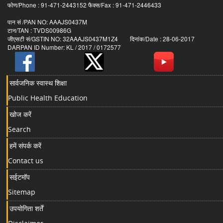
फोण/Phone : 91-471-2443152 फैक्स/Fax : 91-471-2446433
पान सं /PAN NO: AAAJS0437M
टान/TAN : TVDS00986G
जीएसटी सं/GSTIN NO: 32AAAJS0437M1Z4 दिनांक/Date : 28-06-2017
DARPAN ID Number: KL / 2017 / 0172577
सार्वजनिक स्वास्थ शिक्षा
Public Health Education
खोज करें
Search
हमें संपर्क करें
Contact us
सईटमॉप
Sitemap
उपयोगिता शर्तें