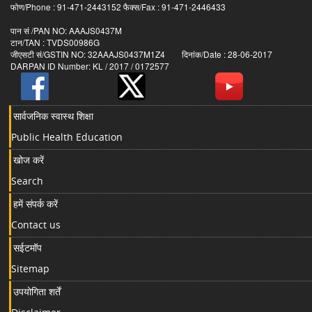
फोण/Phone : 91-471-2443152 फैक्स/Fax : 91-471-2446433
पान सं /PAN NO: AAAJS0437M
टान/TAN : TVDS00986G
जीएसटी सं/GSTIN NO: 32AAAJS0437M1Z4 दिनांक/Date : 28-06-2017
DARPAN ID Number: KL / 2017 / 0172577
सार्वजनिक स्वास्थ शिक्षा
Public Health Education
खोज करें
Search
हमें संपर्क करें
Contact us
सईटमॉप
Sitemap
उपयोगिता शर्तें