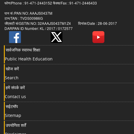
फोण/Phone : 91-471-2443152 फैक्स/Fax : 91-471-2446433
पान सं /PAN NO: AAAJS0437M
टान/TAN : TVDS00986G
जीएसटी सं/GSTIN NO: 32AAAJS0437M1Z4 दिनांक/Date : 28-06-2017
DARPAN ID Number: KL / 2017 / 0172577
सार्वजनिक स्वास्थ शिक्षा
Public Health Education
खोज करें
Search
हमें संपर्क करें
Contact us
सईटमॉप
Sitemap
उपयोगिता शर्तें