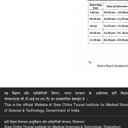
यह विज्ञान और प्रौद्योगिकी विभाग, भारत सरकार के अधीनस्थ श्री चित्रा ति
संस्थान(एस.सी.टी.आई.एम.एस.टी) का प्रशासनिक वेबसईट है ।
This is the official Website of Sree Chitra Tirunal Institute for Medical S
of Science & Technology, Government of India.
श्री चित्रा तिरुनाल आयुर्विज्ञान और प्रौद्योगिकी संस्थान, तिरुवनन्त
Sree Chitra Tirunal Institute for Medical Sciences & Technology, Trivandrum