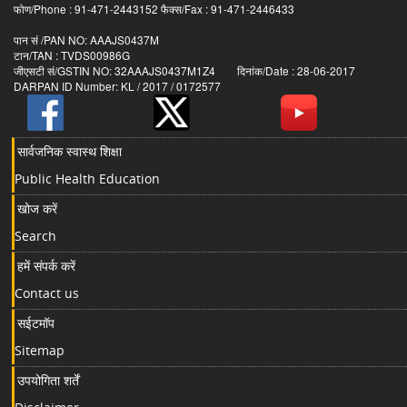
फोण/Phone : 91-471-2443152 फैक्स/Fax : 91-471-2446433
पान सं /PAN NO: AAAJS0437M
टान/TAN : TVDS00986G
जीएसटी सं/GSTIN NO: 32AAAJS0437M1Z4 दिनांक/Date : 28-06-2017
DARPAN ID Number: KL / 2017 / 0172577
सार्वजनिक स्वास्थ शिक्षा
Public Health Education
खोज करें
Search
हमें संपर्क करें
Contact us
सईटमॉप
Sitemap
उपयोगिता शर्तें